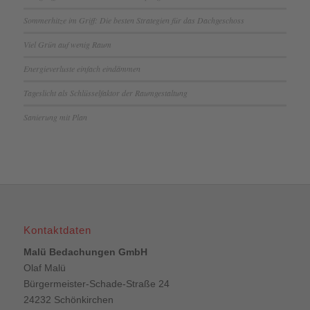
Sommerhitze im Griff: Die besten Strategien für das Dachgeschoss
Viel Grün auf wenig Raum
Energieverluste einfach eindämmen
Tageslicht als Schlüsselfaktor der Raumgestaltung
Sanierung mit Plan
Kontaktdaten
Malü Bedachungen GmbH
Olaf Malü
Bürgermeister-Schade-Straße 24
24232 Schönkirchen