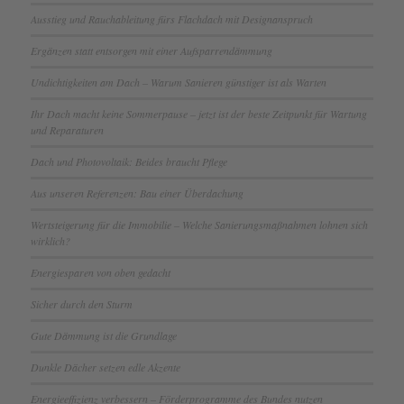
Ausstieg und Rauchableitung fürs Flachdach mit Designanspruch
Ergänzen statt entsorgen mit einer Aufsparrendämmung
Undichtigkeiten am Dach – Warum Sanieren günstiger ist als Warten
Ihr Dach macht keine Sommerpause – jetzt ist der beste Zeitpunkt für Wartung
und Reparaturen
Dach und Photovoltaik: Beides braucht Pflege
Aus unseren Referenzen: Bau einer Überdachung
Wertsteigerung für die Immobilie – Welche Sanierungsmaßnahmen lohnen sich
wirklich?
Energiesparen von oben gedacht
Sicher durch den Sturm
Gute Dämmung ist die Grundlage
Dunkle Dächer setzen edle Akzente
Energieeffizienz verbessern – Förderprogramme des Bundes nutzen