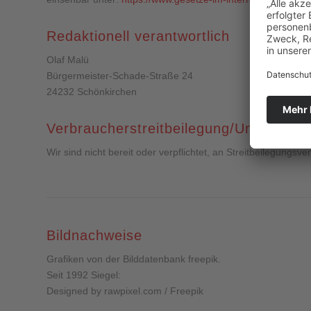
Redaktionell verantwortlich
Olaf Malü
Bürgermeister-Schade-Straße 24
24232 Schönkirchen
Verbraucher­streit­beilegung/Universal­sc
Wir sind nicht bereit oder verpflichtet, an Streitbeilegungsv
Bildnachweise
Grafiken von der Bilddatenbank freepik.
Seit 1992 Siegel:
Designed by rawpixel.com / Freepik