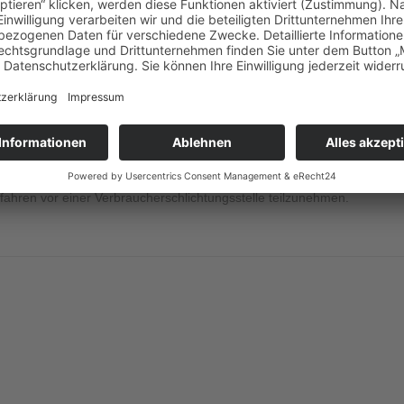
hlichtungs­stelle
erfahren vor einer Verbraucherschlichtungsstelle teilzunehmen.