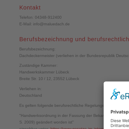
Kontakt
Telefon: 04348-912400
E-Mail: info@maluedach.de
Berufsbezeichnung und berufsrechtlic
Berufsbezeichnung:
Dachdeckermeister (verliehen in der Bundesrepublik Deutsc
Zuständige Kammer:
Handwerkskammer Lübeck
Breite Str. 10 / 12, 23552 Lübeck
Verliehen in:
Deutschland
Es gelten folgende berufsrechtliche Regelungen:
"Handwerksordnung in der Fassung der Bekanntmachung vom 
S. 2009) geändert worden ist"
einsehbar unter:
https://www.gesetze-im-internet.de/hwo/