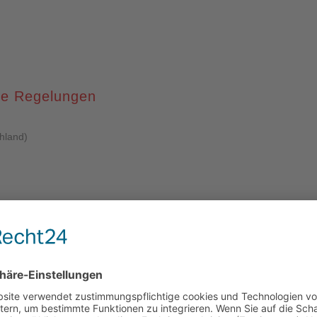
he Regelungen
hland)
24. September 1998 (BGBl. I S. 3074; 2006 I S. 2095), die zuletzt d
BJNR014110953.html