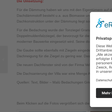
Die Umsetzung:
Für die Dämmung haben wir uns mit den Eigentümern auf 
Dachdämmstoff besteht u.a. aus Biomasse und recycelten 
Dachkonstruktion unter der Dämmung liegt somit immer im
Für die Bedachung wurde der Tonziegel Granat 13 V in kasta
Doppelmuldenfalzziegel, der bevorzugt für die Sanierung von
moderner Bauwerke eingesetzt wird. Seine doppelte seitlich
Die Gaube sollte ebenfalls mit Ziegeln eingedeckt werden. 
Aus unseren
Dachneigung für die Ziegel zu gering war. Das sieht die F
Referenzen:
Dachsanierung mit
Die neuen Dachfenster sind von der Firma Velux.
Fördermittelzuschuss in
der Siedlung...
Die Dachsanierung der Villa war eine Menge Arbeit, aber der
Quellen: Text, Bilder – Malü Bedachungen GmbH
Beim Klicken auf die Fotos vergrößert sich die Ansicht.