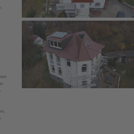
n
lett
ie
.
es,
n