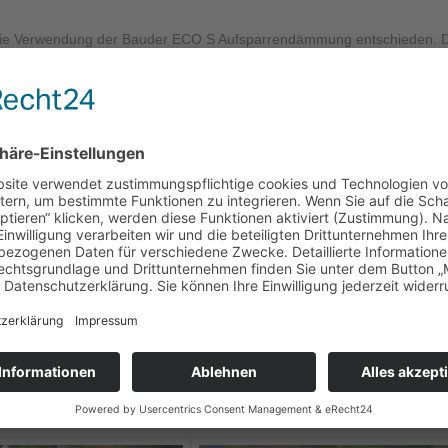
die Verwendung der Bauder ECO S Aufsparrendämmung entschieden. 
Stoffen und liegt als geschlossene Dämmhaube über dem ganzen Dach
 warmen und trockenen Bereich.
nienbraun glasiert gewählt und verarbeitet. Das ist ein moderner
 Altbauten im historischen Umfeld, aber auch zur Eindeckung stilvoller
e Verfalzung sorgt für hohe Sicherheit bei Wind und Regen.
Dafür hat das Gaubendach ein wasserdichtes Unterdach erhalten, da di
achregel des deutschen Dachdeckerhandwerks auch so vor.
 Blick vom Dach auf die Schwentine ist großartig.