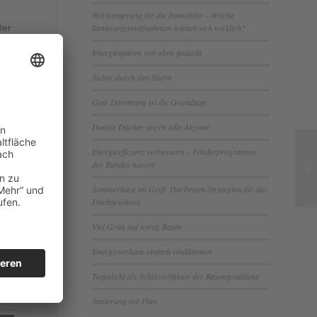
Wertsteigerung für die Immobilie – Welche
Sanierungsmaßnahmen lohnen sich wirklich?
Der
. Die
Energiesparen von oben gedacht
Sicher durch den Sturm
Gute Dämmung ist die Grundlage
Dunkle Dächer setzen edle Akzente
e
Energieeffizienz verbessern – Förderprogramme
des Bundes nutzen
Sommerhitze im Griff: Die besten Strategien für das
Dachgeschoss
Viel Grün auf wenig Raum
Energieverluste einfach eindämmen
Tageslicht als Schlüsselfaktor der Raumgestaltung
Sanierung mit Plan