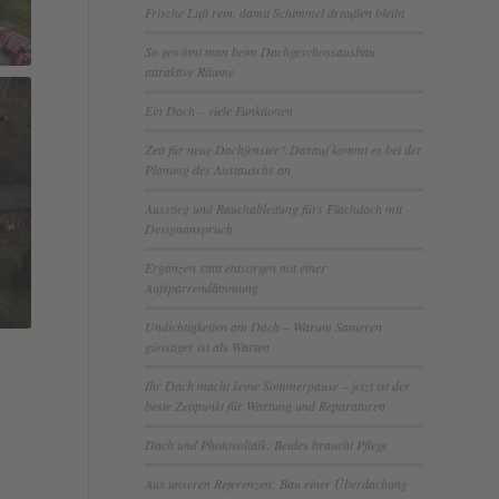
Frische Luft rein, damit Schimmel draußen bleibt
So gewinnt man beim Dachgeschossausbau
attraktive Räume
Ein Dach – viele Funktionen
Zeit für neue Dachfenster? Darauf kommt es bei der
Planung des Austauschs an
Ausstieg und Rauchableitung fürs Flachdach mit
Designanspruch
Ergänzen statt entsorgen mit einer
Aufsparrendämmung
Undichtigkeiten am Dach – Warum Sanieren
günstiger ist als Warten
Ihr Dach macht keine Sommerpause – jetzt ist der
beste Zeitpunkt für Wartung und Reparaturen
Dach und Photovoltaik: Beides braucht Pflege
Aus unseren Referenzen: Bau einer Überdachung