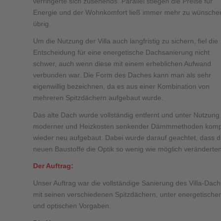
verringerte sich zusehends. Parallel stiegen die Preise für
Energie und der Wohnkomfort ließ immer mehr zu wünsche
übrig.
Um die Nutzung der Villa auch langfristig zu sichern, fiel die
Entscheidung für eine energetische Dachsanierung nicht
schwer, auch wenn diese mit einem erheblichen Aufwand
verbunden war. Die Form des Daches kann man als sehr
eigenwillig bezeichnen, da es aus einer Kombination von
mehreren Spitzdächern aufgebaut wurde.
Das alte Dach wurde vollständig entfernt und unter Nutzung
moderner und Heizkosten senkender Dämmmethoden komp
wieder neu aufgebaut. Dabei wurde darauf geachtet, dass d
neuen Baustoffe die Optik so wenig wie möglich veränderten
Der Auftrag:
Unser Auftrag war die vollständige Sanierung des Villa-Dach
mit seinen verschiedenen Spitzdächern, unter energetische
und optischen Vorgaben.