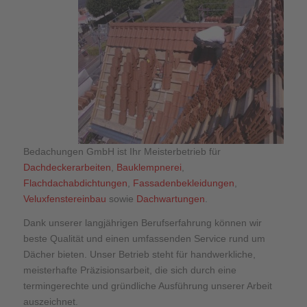
Bedachungen GmbH ist Ihr Meisterbetrieb für
Dachdeckerarbeiten
,
Bauklempnerei
,
Flachdachabdichtungen
,
Fassadenbekleidungen
,
Veluxfenstereinbau
sowie
Dachwartungen
.
Dank unserer langjährigen Berufserfahrung können wir
beste Qualität und einen umfassenden Service rund um
Dächer bieten. Unser Betrieb steht für handwerkliche,
meisterhafte Präzisionsarbeit, die sich durch eine
termingerechte und gründliche Ausführung unserer Arbeit
auszeichnet.