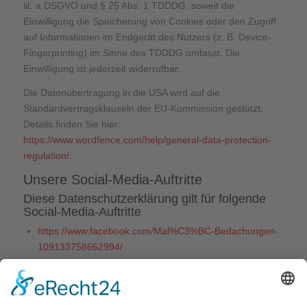
lit. a DSGVO und § 25 Abs. 1 TDDDG, soweit die
Einwilligung die Speicherung von Cookies oder den Zugriff
auf Informationen im Endgerät des Nutzers (z. B. Device-
Fingerprinting) im Sinne des TDDDG umfasst. Die
Einwilligung ist jederzeit widerrufbar.
Die Datenübertragung in die USA wird auf die
Standardvertragsklauseln der EU-Kommission gestützt.
Details finden Sie hier:
https://www.wordfence.com/help/general-data-protection-
regulation/
.
Unsere Social-Media-Auftritte
Diese Datenschutzerklärung gilt für folgende
Social-Media-Auftritte
https://www.facebook.com/Mal%C3%BC-Bedachungen-
109133758662994/
https://www.instagram.com/malue_bedachungen/
Datenverarbeitung durch soziale Netzwerke