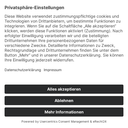
Wir unterhalten öffentlich zugängliche Profile in sozialen
Netzwerken. Die im Einzelnen von uns genutzten sozialen
Netzwerke finden Sie weiter unten.
Soziale Netzwerke wie Facebook, Twitter etc. können Ihr
Nutzerverhalten in der Regel umfassend analysieren, wenn
Sie deren Website oder eine Website mit integrierten
Social-Media-Inhalten (z. B. Like-Buttons oder
Werbebannern) besuchen. Durch den Besuch unserer
Social-Media-Präsenzen werden zahlreiche
datenschutzrelevante Verarbeitungsvorgänge ausgelöst. Im
Einzelnen:
Wenn Sie in Ihrem Social-Media-Account eingeloggt sind
und unsere Social-Media-Präsenz besuchen, kann der
Betreiber des Social-Media-Portals diesen Besuch Ihrem
Benutzerkonto zuordnen. Ihre personenbezogenen Daten
können unter Umständen aber auch dann erfasst werden,
wenn Sie nicht eingeloggt sind oder keinen Account beim
jeweiligen Social-Media-Portal besitzen. Diese