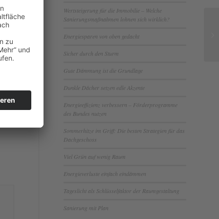
Wertsteigerung für die Immobilie – Welche
Sanierungsmaßnahmen lohnen sich wirklich?
Energiesparen von oben gedacht
Sicher durch den Sturm
Gute Dämmung ist die Grundlage
m
Dunkle Dächer setzen edle Akzente
mit
Energieeffizienz verbessern – Förderprogramme
me im
des Bundes nutzen
die
Sommerhitze im Griff: Die besten Strategien für das
Dachgeschoss
Viel Grün auf wenig Raum
Energieverluste einfach eindämmen
Tageslicht als Schlüsselfaktor der Raumgestaltung
Sanierung mit Plan