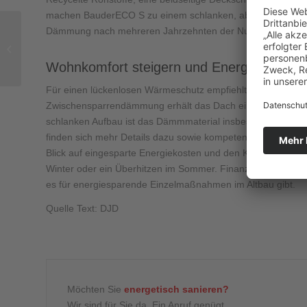
machen BauderECO S zu einem schlanken, aber dämmstark
Dämmung nach mehreren Jahrzehnten der Nutzung zudem r
Tageslicht als
Schlüsselfaktor der
Raumgestaltung
Wohnkomfort steigern und Energie sparen
Für einen lückenlosen Wärmeschutz empfiehlt sich die sog
Zwischensparrendämmung erhält das Dach eine komplette und
schlanken Aufbau ist das Dämmmaterial insbesondere für d
finden sich mehr Details dazu sowie kompetente Ansprechpa
Blick auf eingesparte Energiekosten und den Klimaschutz,
Winter oder ein Überhitzen im Sommer. Finanziell profitier
es für energiesparende Einzelmaßnahmen im Altbau gibt.
Quelle Text: DJD
Möchten Sie
energetisch sanieren?
Wir sind für Sie da. Ein Anruf genügt.