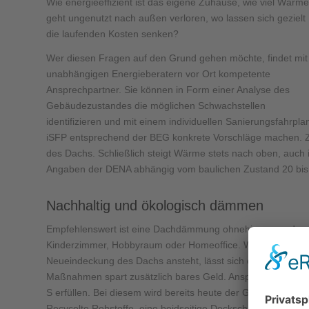
Wie energieeffizient ist das eigene Zuhause, wie viel Wärme
geht ungenutzt nach außen verloren, wo lassen sich gezielt
die laufenden Kosten senken?
Wer diesen Fragen auf den Grund gehen möchte, findet mit
unabhängigen Energieberatern vor Ort kompetente
Ansprechpartner. Sie können in Form einer Analyse des
Gebäudezustandes die möglichen Schwachstellen
identifizieren und mit einem individuellen Sanierungsfahrpla
iSFP entsprechend der BEG konkrete Vorschläge machen. 
des Dachs. Schließlich steigt Wärme stets nach oben, auc
Angaben der DENA abhängig vom baulichen Zustand 20 bis 
Nachhaltig und ökologisch dämmen
Empfehlenswert ist eine Dachdämmung ohnehin, wenn das O
Kinderzimmer, Hobbyraum oder Homeoffice. Wenn Hauseig
Neueindeckung des Dachs ansteht, lässt sich dies gut mit
Maßnahmen spart zusätzlich bares Geld. Ansprüche an das
S erfüllen. Bei diesem wird bereits heute der Großteil foss
Recycelte Rohstoffe, eine beidseitige Deckschickt aus Musc