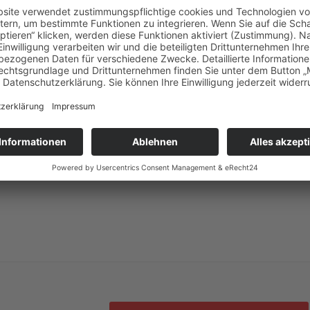
en Dachdämmstoff. Durch die nachhaltige Zusammensetzung ist die
ecycelbar.
enannte Aufsparrendämmung. Anders als bei der
 lückenlose Haube, die Wärmeverluste effizient verringert. Mit eine
ie Modernisierung geeignet, unter
www.bauder.de
(externer Link) etwa
rtner im Dachhandwerk vor Ort. Die Dämmschicht lohnt sich nicht nur 
 auch der Wohnkomfort verbessert sich nachhaltig – ohne klamme Räu
en Sanierer zudem von staatlichen Zuschüssen in Höhe von 15 Prozent, 