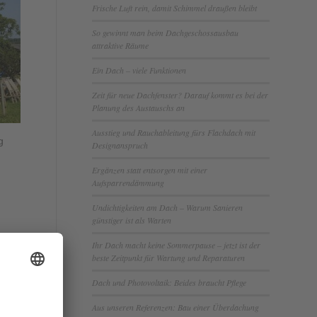
Frische Luft rein, damit Schimmel draußen bleibt
So gewinnt man beim Dachgeschossausbau
attraktive Räume
Ein Dach – viele Funktionen
Zeit für neue Dachfenster? Darauf kommt es bei der
Planung des Austauschs an
Ausstieg und Rauchableitung fürs Flachdach mit
g
Designanspruch
h
Ergänzen statt entsorgen mit einer
Aufsparrendämmung
Undichtigkeiten am Dach – Warum Sanieren
günstiger ist als Warten
Ihr Dach macht keine Sommerpause – jetzt ist der
beste Zeitpunkt für Wartung und Reparaturen
ner
Dach und Photovoltaik: Beides braucht Pflege
rECO
Aus unseren Referenzen: Bau einer Überdachung
en