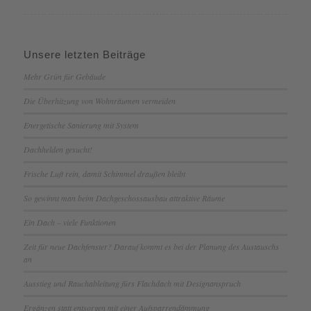
Unsere letzten Beiträge
Mehr Grün für Gebäude
Die Überhitzung von Wohnräumen vermeiden
Energetische Sanierung mit System
Dachhelden gesucht!
Frische Luft rein, damit Schimmel draußen bleibt
So gewinnt man beim Dachgeschossausbau attraktive Räume
Ein Dach – viele Funktionen
Zeit für neue Dachfenster? Darauf kommt es bei der Planung des Austauschs
an
Ausstieg und Rauchableitung fürs Flachdach mit Designanspruch
Ergänzen statt entsorgen mit einer Aufsparrendämmung