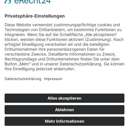
Unsere Leistungen
Dachdeckerarbeiten
Bauklempnerei
Flachdachabdichtungen
Fassadenbekleidungen
Veluxfenstereinbau
Veluxfenster-Reparaturen
Dachwartung
Dachfensterkonfigurator