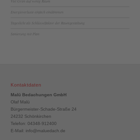
Viel Grün auf wenig Raum
Energieverluste einfach eindämmen
Tageslicht als Schlüsselfaktor der Raumgestaltung
Sanierung mit Plan
Kontaktdaten
Malü Bedachungen GmbH
Olaf Malü
Bürgermeister-Schade-Straße 24
24232 Schönkirchen
Telefon: 04348-912400
E-Mail:
info@maluedach.de