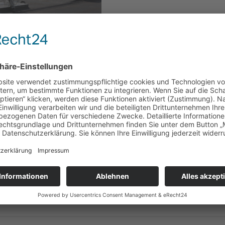
für seine neue Generation der Flachdach-Fenster ab sofort auch
 und Rauchabzug an.