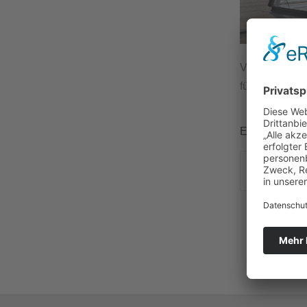
Velux bietet 
für Ausstieg
Eintrag teilen