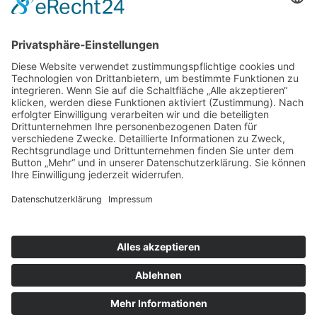
Unsere Leistungen
Dachdeckerarbeiten
Bauklempnerei
Flachdachabdichtungen
Fassadenbekleidungen
Veluxfenstereinbau
Veluxfenster-Reparaturen
Dachwartung
Dachfensterkonfigurator