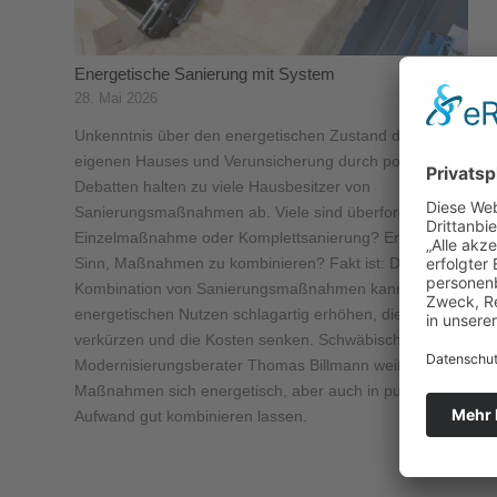
Energetische Sanierung mit System
28. Mai 2026
Unkenntnis über den energetischen Zustand des
eigenen Hauses und Verunsicherung durch politische
Debatten halten zu viele Hausbesitzer von
Sanierungsmaßnahmen ab. Viele sind überfordert:
Einzelmaßnahme oder Komplettsanierung? Ergibt es
Sinn, Maßnahmen zu kombinieren? Fakt ist: Die
Kombination von Sanierungsmaßnahmen kann den
energetischen Nutzen schlagartig erhöhen, die Bauzeit
verkürzen und die Kosten senken. Schwäbisch Hall-
Modernisierungsberater Thomas Billmann weiß, welche
Maßnahmen sich energetisch, aber auch in puncto
Aufwand gut kombinieren lassen.